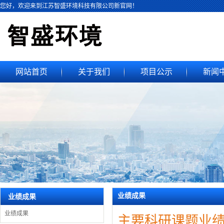
您好，欢迎来到江苏智盛环境科技有限公司新官网！
网站首页
关于我们
项目公示
新闻
公司简介
公司
行业
技术
项目
业绩成果
业绩成果
业绩成果
主要科研课题业