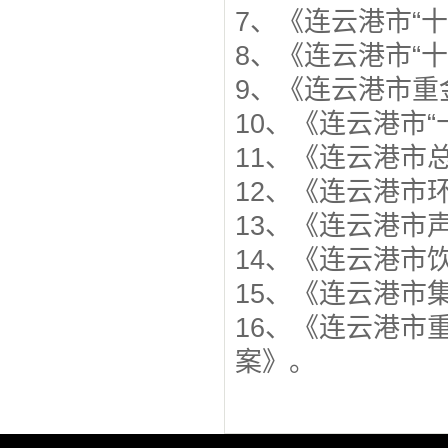
7、《连云港市“
8、《连云港市“
9、《连云港市重
10、《连云港市
11、《连云港市
12、《连云港市
13、《连云港市
14、《连云港市
15、《连云港市
16、《连云港市
案》。