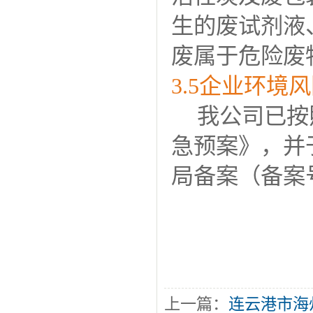
生的废试剂液
废属于危险废
3.5
企业环境风
我公司已按
急预案》，并
局备案（备案
上一篇：
连云港市海