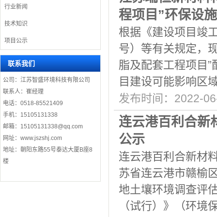
行业新闻
程项目”环保设
技术知识
根据《建设项目竣工
项目公示
号）等有关规定，现
脂及配套工程项目”
联系我们
目建设可能影响区
公司：江苏智盛环境科技有限公司
联系人：崔经理
发布时间：2022-0
电话：0518-85521409
手机：15105131338
连云港百利合新
邮箱：15105131338@qq.com
公示
网址：www.jszshj.com
地址：朝阳东路55号泰达大厦B座8
连云港百利合新材料
楼
苏省连云港市赣榆
地土壤环境调查评
（试行）》（环境保